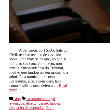
A Sentencia do TSXG, Sala do
Civil, resolve recurso de casación
sobre unha materia na que, no que se
refire ao seu concreto obxeto, non
existía Xurisprudencia do Tribunal,
motivo que fundou no seu momento a
admisión a trámite do recurso.
En resumo, a Sala considera, tal e
como sostiña a nosa defensa …
Read
more
Categorías
Etiquetas
Blog
asesoramento legal
,
avogados
,
dereito
,
dereito laboral
,
despacho de avogados
,
Foro