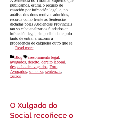
A Sentencia do Tribunal Supremo que
publicamos, estima o recurso de
casación por infracción legal, e, no
análisis dos dous motivos aducidos,
recorda como frente ás Sentencias
dictadas polas Audiencias Provinciais
tan so cabe analizar os fundados en
infracción legal, sin posibilidade polo
tanto de entrar a razonar a
procedencia de calqueira outro que se
…
Read more
Categorías
Etiquetas
Blog
asesoramento legal
,
avogados
,
dereito
,
dereito laboral
,
despacho de avogados
,
Foro
Avogados
,
sentenza
,
sentenzas
,
xuízos
O Xulgado do
Social recoñece o