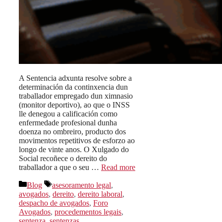
A Sentencia adxunta resolve sobre a
determinación da continxencia dun
traballador empregado dun ximnasio
(monitor deportivo), ao que o INSS
lle denegou a calificación como
enfermedade profesional dunha
doenza no ombreiro, producto dos
movimentos repetitivos de esforzo ao
longo de vinte anos. O Xulgado do
Social recoñece o dereito do
traballador a que o seu …
Read more
Categorías
Etiquetas
Blog
asesoramento legal
,
avogados
,
dereito
,
dereito laboral
,
despacho de avogados
,
Foro
Avogados
,
procedementos legais
,
sentenza
,
sentenzas