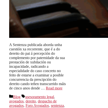
A Sentenza publicada aborda unha
cuestión xa recorrente, que é a do
dereito do pai á percepción do
complemento por paternidade da sua
prestación de xubilación ou
incapacidade, radicando a
especialidade do caso concreto no
feito de estarse a examinar a posible
concurrencia da prescipción do
dereito cando teñen transcurrido máis
de cinco anos dende …
Read more
Categorías
Etiquetas
Blog
asesoramento legal
,
avogados
,
dereito
,
despacho de
avogados
,
Foro Avogados
,
sentenza
,