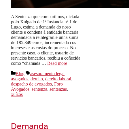
A Sentenza que compartimos, dictada
polo Xulgado de 1ª Instancia nº 1 de
Lugo, estima a demanda do noso
cliente e condena á entidade bancaria
demandada a reintegrarlle unha suma
de 185.849 euros, incrementada cos
intereses e as custas do proceso. No
presente caso, o cliente, usuario de
servicios bancarios, recibiu a coñecida
como “chamada …
Read more
Categorías
Etiquetas
Blog
asesoramento legal
,
avogados
,
dereito
,
dereito laboral
,
despacho de avogados
,
Foro
Avogados
,
sentenza
,
sentenzas
,
xuízos
Demanda