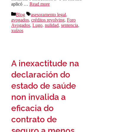
aplicó …
Read more
Categorías
Etiquetas
Blog
asesoramento legal
,
avogados
,
créditos revolving
,
Foro
Avogados
,
Lugo
,
nulidad
,
sentencia
,
xuízos
A inexactitude na
declaración do
estado de saúde
non invalida a
eficacia do
contrato de
seguro a menos