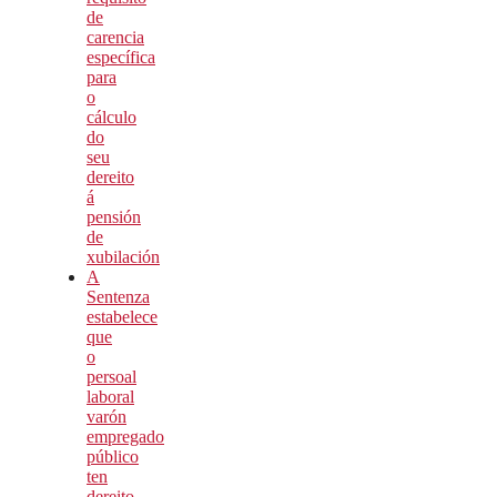
de
carencia
específica
para
o
cálculo
do
seu
dereito
á
pensión
de
xubilación
A
Sentenza
estabelece
que
o
persoal
laboral
varón
empregado
público
ten
dereito