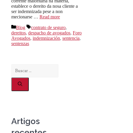
corrente maioritaria na materia,
establece o dereito da nosa cliente a
ser indemnizada pese a non
mecionarse …
Read more
Categorías
Etiquetas
Blog
contrato de seguro
,
dereitos
,
despacho de avogados
,
Foro
Avogados
,
indemnización
,
sentencia
,
sentenzas
Buscar:
Artigos
recentes