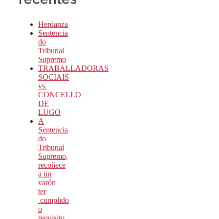
Herdanza
Sentencia
do
Tribunal
Supremo
TRABALLADORAS
SOCIAIS
vs.
CONCELLO
DE
LUGO
A
Sentencia
do
Tribunal
Supremo,
recoñece
a un
varón
ter
cumplido
o
requisito