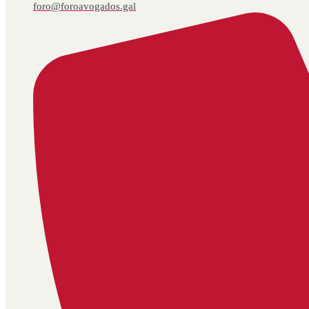
foro@foroavogados.gal