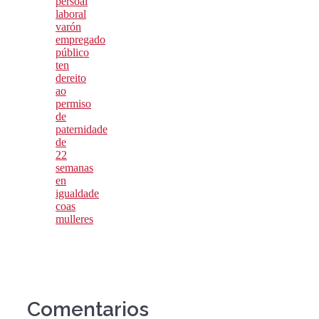
persoal
laboral
varón
empregado
público
ten
dereito
ao
permiso
de
paternidade
de
22
semanas
en
igualdade
coas
mulleres
Comentarios