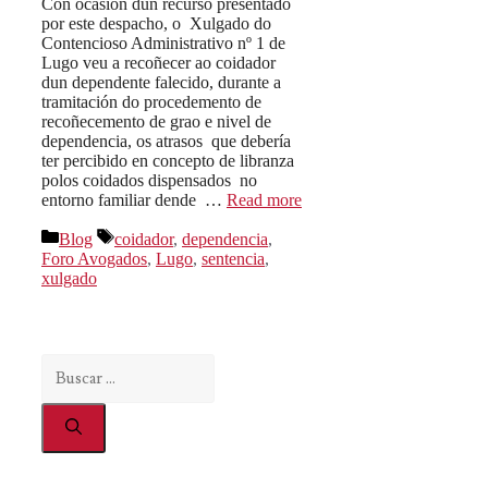
Con ocasión dun recurso presentado
por este despacho, o Xulgado do
Contencioso Administrativo nº 1 de
Lugo veu a recoñecer ao coidador
dun dependente falecido, durante a
tramitación do procedemento de
recoñecemento de grao e nivel de
dependencia, os atrasos que debería
ter percibido en concepto de libranza
polos coidados dispensados no
entorno familiar dende …
Read more
Categorías
Etiquetas
Blog
coidador
,
dependencia
,
Foro Avogados
,
Lugo
,
sentencia
,
xulgado
Buscar: