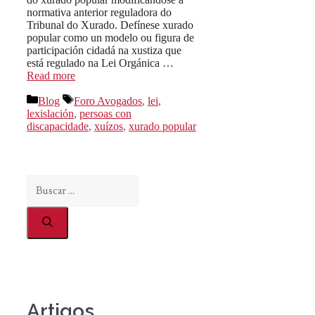
normativa anterior reguladora do
Tribunal do Xurado. Defínese xurado
popular como un modelo ou figura de
participación cidadá na xustiza que
está regulado na Lei Orgánica …
Read more
Categorías
Etiquetas
Blog
Foro Avogados
,
lei
,
lexislación
,
persoas con
discapacidade
,
xuízos
,
xurado popular
Buscar:
Artigos