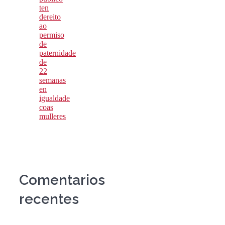
ten
dereito
ao
permiso
de
paternidade
de
22
semanas
en
igualdade
coas
mulleres
Comentarios
recentes