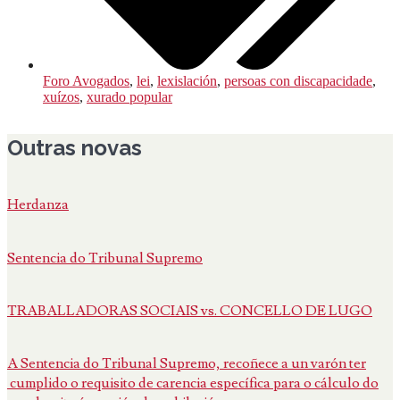
Foro Avogados
,
lei
,
lexislación
,
persoas con discapacidade
,
xuízos
,
xurado popular
Outras novas
Herdanza
Sentencia do Tribunal Supremo
TRABALLADORAS SOCIAIS vs. CONCELLO DE LUGO
A Sentencia do Tribunal Supremo, recoñece a un varón ter
cumplido o requisito de carencia específica para o cálculo do