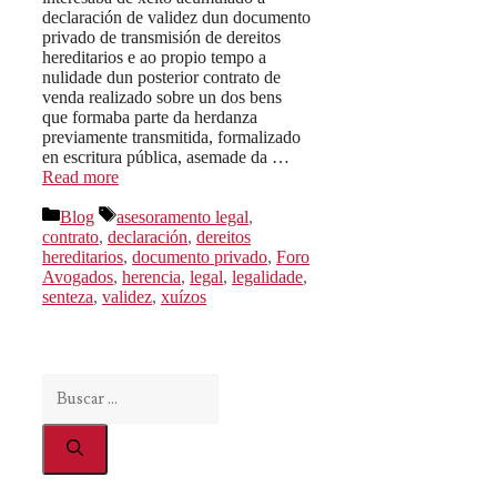
declaración de validez dun documento
privado de transmisión de dereitos
hereditarios e ao propio tempo a
nulidade dun posterior contrato de
venda realizado sobre un dos bens
que formaba parte da herdanza
previamente transmitida, formalizado
en escritura pública, asemade da …
Read more
Categorías
Etiquetas
Blog
asesoramento legal
,
contrato
,
declaración
,
dereitos
hereditarios
,
documento privado
,
Foro
Avogados
,
herencia
,
legal
,
legalidade
,
senteza
,
validez
,
xuízos
Buscar: