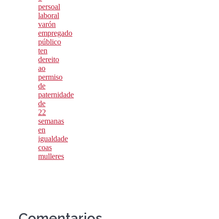
persoal
laboral
varón
empregado
público
ten
dereito
ao
permiso
de
paternidade
de
22
semanas
en
igualdade
coas
mulleres
Comentarios