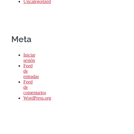
Uncategorized
Meta
Iniciar
sesión
Feed
de
entradas
Feed
de
comentarios
WordPress.org