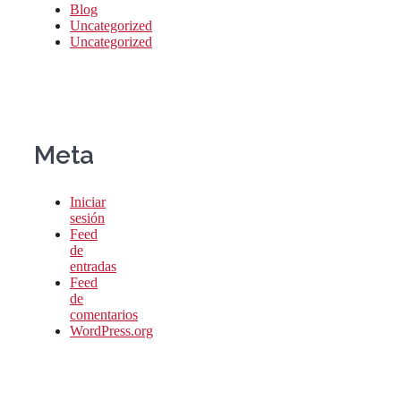
Blog
Uncategorized
Uncategorized
Meta
Iniciar
sesión
Feed
de
entradas
Feed
de
comentarios
WordPress.org