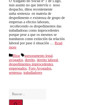
O Xulgado do Social nº 1 de Lugo,
nun asunto no que intervíu o noso
despacho, ditou recentemente
unha sentenza en materia de
despedimento e existenza de grupo de
empresas a efectos laborais,
recoñecendo os despedimentos das
traballadoras como improcedentes
porque pese a que os mesmos se
tramitaron como extinción da relación
laboral por pase á situación …
Read
more
Categorías
Etiquetas
Blog
asesoramento legal
,
avogados
,
dereito
,
dereito laboral
,
despedimentos improcedentes
,
empregados
,
Foro Avogados
,
sentenza
,
traballadores
Buscar: