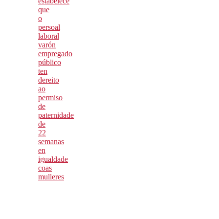
estabelece
que
o
persoal
laboral
varón
empregado
público
ten
dereito
ao
permiso
de
paternidade
de
22
semanas
en
igualdade
coas
mulleres