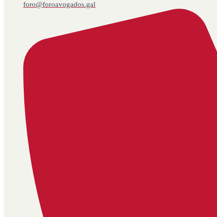
foro@foroavogados.gal